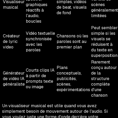
Visualiseur
simples, vidéos
graphiques
scènes
musical
de beat, visuels
réactifs à
généralement
de fond
l'audio,
limitées
boucles
Peut sembler
Vidéo textuelle
simple si les
Créateur
Chansons où les
synchronisée
visuels se
de lyric
paroles sont au
avec les
réduisent à
video
premier plan
paroles
du texte en
superposition
Rarement
Plans
conçu autour
Courts clips IA
Générateur
conceptuels,
de la
à partir de
de vidéo IA
publicités,
structure
prompts texte
généraliste
scènes,
complète
ou image
expérimentations
d'une
chanson
Un visualiseur musical est utile quand vous avez
simplement besoin de mouvement autour de l'audio. Si
vous voulez juste une forme d'onde derrière votre