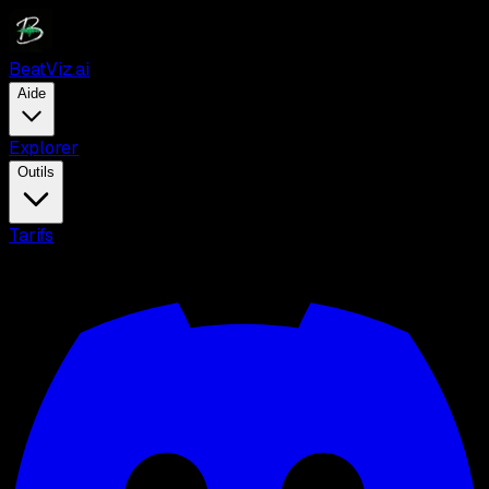
BeatViz.ai
Aide
Explorer
Outils
Tarifs