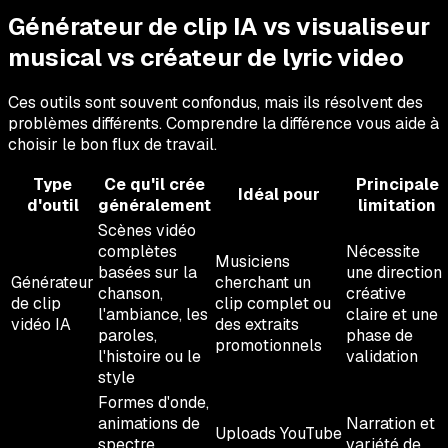
Générateur de clip IA vs visualiseur
musical vs créateur de lyric video
Ces outils sont souvent confondus, mais ils résolvent des
problèmes différents. Comprendre la différence vous aide à
choisir le bon flux de travail.
Type
Ce qu'il crée
Principale
Idéal pour
d'outil
généralement
limitation
Scènes vidéo
complètes
Nécessite
Musiciens
basées sur la
une direction
Générateur
cherchant un
chanson,
créative
de clip
clip complet ou
l'ambiance, les
claire et une
vidéo IA
des extraits
paroles,
phase de
promotionnels
l'histoire ou le
validation
style
Formes d'onde,
animations de
Narration et
Uploads YouTube
spectre,
variété de