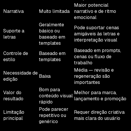
Maior potencial
Narrativa
Muito limitada
narrativo e de ritmo
emocional
Geralmente
Pode suportar cenas
Suporte a
básico ou
amigáveis às letras e
letras
baseado em
interpretação visual
templates
Baseado em prompts,
Controle de
Baseado em
cenas ou fluxo de
estilo
templates
trabalho
Média — revisão e
Necessidade de
Baixa
regeneração são
edição
importantes
Bom para
Valor do
Melhor para marca,
conteúdo visual
resultado
lançamento e promoção
rápido
Pode parecer
Limitação
Requer direção criativa
repetitivo ou
principal
mais clara do usuário
genérico