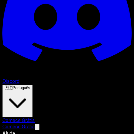
Discord
🇵🇹
Português
Comece Grátis
Comece Grátis
Ajuda